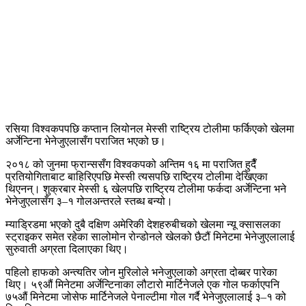
रसिया विश्वकपपछि कप्तान लियोनल मेस्सी राष्ट्रिय टोलीमा फर्किएको खेलमा
अर्जेन्टिना भेनेजुएलासँग पराजित भएको छ।
२०१८ को जुनमा फ्रान्ससँग विश्वकपको अन्तिम १६ मा पराजित हुदैँ
प्रतियोगिताबाट बाहिरिएपछि मेस्सी त्यसपछि राष्ट्रिय टोलीमा देखिएका
थिएनन्। शुक्रबार मेस्सी ६ खेलपछि राष्ट्रिय टोलीमा फर्कदा अर्जेन्टिना भने
भेनेजुएलासँग ३–१ गोलअन्तरले स्तब्ध बन्यो।
म्याड्रिडमा भएको दुबै दक्षिण अमेरिकी देशहरुबीचको खेलमा न्यू क्सासलका
स्ट्राइकर समेत रहेका सालोमोन रोन्डोनले खेलको छैटौं मिनेटमा भेनेजुएलालाई
सुरुवाती अग्रता दिलाएका थिए।
पहिलो हाफको अन्त्यतिर जोन मुरिलोले भनेजुएलाको अग्रता दोब्बर पारेका
थिए। ५९औं मिनेटमा अर्जेन्टिनाका लौटारो मार्टिनेजले एक गोल फर्काएपनि
७५औं मिनेटमा जोसेफ मार्टिनेजले पेनाल्टीमा गोल गर्दै भेनेजुएलालाई ३–१ को